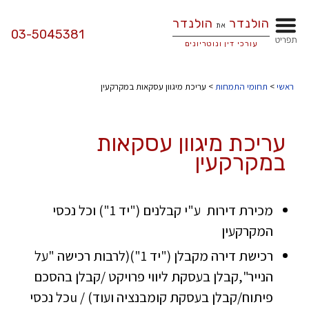
דר
הולנדר
03-5045381
את
תפריט
כי דין ונוטריונים
ראשי
ראשי
>
תחומי התמחות
> עריכת מיגוון עסקאות במקרקעין
© 2012-2026 כל הזכויות שמורות למשרד הולנדר את הולנדר עורכי דין ונוטריונים
אודות
הצג תת-תפריט של אוד
עריכת מיגוון עסקאות
תחומי התמחות
במקרקעין
הצג תת-תפריט של תח
מדריכים שימושיים
הצג תת-תפריט של מדר
מכירת דירות ע"י קבלנים ("יד 1") וכל נכסי
המקרקעין
הרצאות
רכישת דירה מקבלן ("יד 1")(לרבות רכישה "על
הנייר",קבלן בעסקת ליווי פרויקט /קבלן בהסכם
בלוג – מאמרים
פיתוח/קבלן בעסקת קומבנציה ועוד) / uכל נכסי